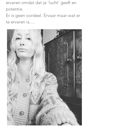
ervaren omdat dat je 'lucht' geeft en
potentie.
Er is geen oordeel. Ervaar maar wat er
te ervaren is.....