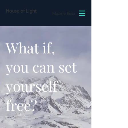
House of Light
Maartje Rosa
What if,
you can set
yourself
free?